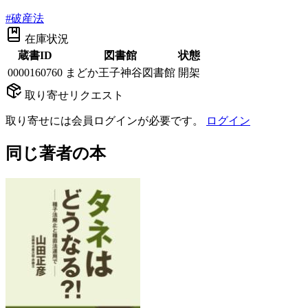
#
破産法
在庫状況
蔵書ID
図書館
状態
0000160760
まどか王子神谷図書館
開架
取り寄せリクエスト
取り寄せには会員ログインが必要です。
ログイン
同じ著者の本