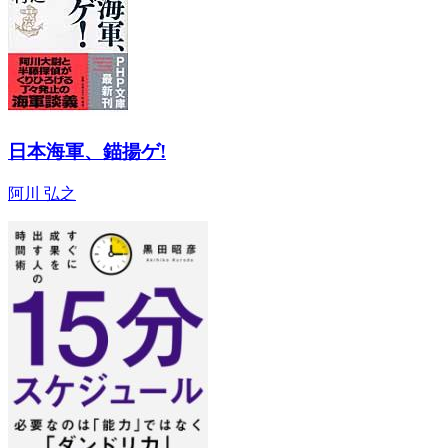
日本海軍、錨揚ゲ!
阿川 弘之