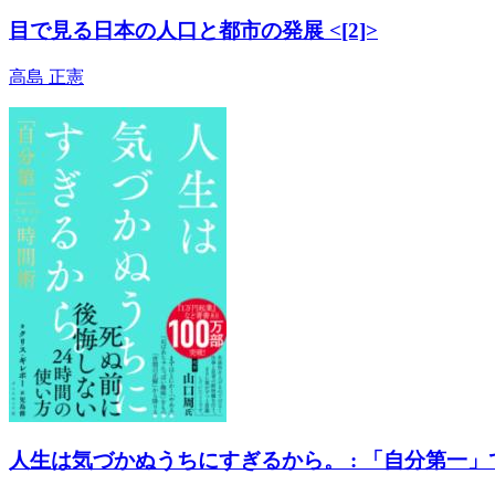
目で見る日本の人口と都市の発展 <[2]>
高島 正憲
人生は気づかぬうちにすぎるから。 : 「自分第一