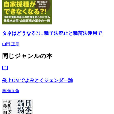
タネはどうなる?! : 種子法廃止と種苗法運用で
山田 正彦
同じジャンルの本
炎上CMでよみとくジェンダー論
瀬地山 角