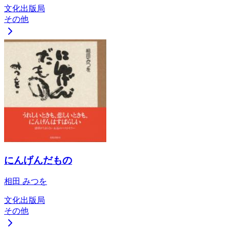
文化出版局
その他
にんげんだもの
相田 みつを
文化出版局
その他