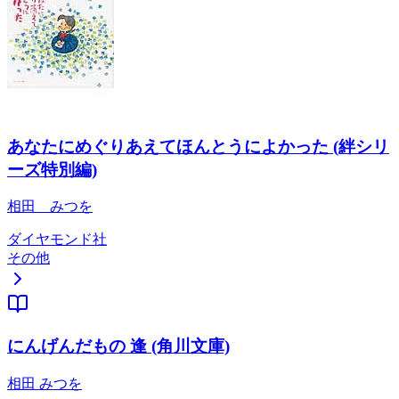
あなたにめぐりあえてほんとうによかった (絆シリ
ーズ特別編)
相田 みつを
ダイヤモンド社
その他
にんげんだもの 逢 (角川文庫)
相田 みつを