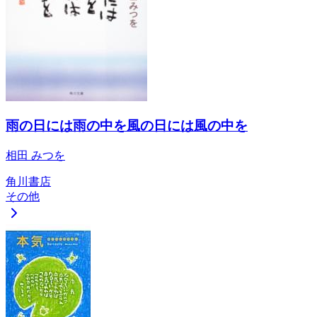
雨の日には雨の中を風の日には風の中を
相田 みつを
角川書店
その他