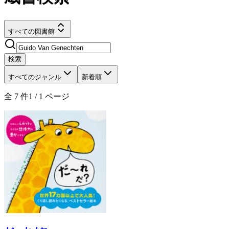
すべての図書館
検索
すべてのジャンル
新着順
全
7
件
1
/
1
ページ