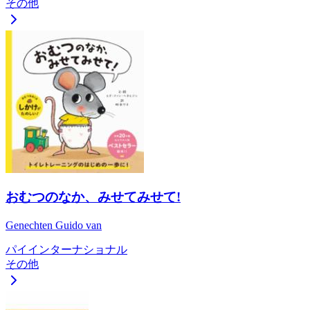
その他
おむつのなか、みせてみせて!
Genechten Guido van
パイインターナショナル
その他