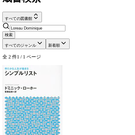
すべての図書館
検索
すべてのジャンル
新着順
全
2
件
1
/
1
ページ